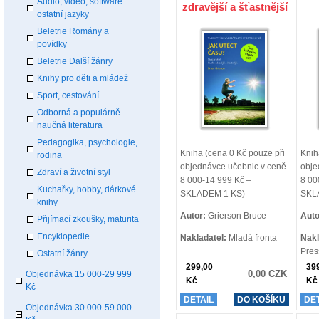
Audio, video, software
zdravější a šťastnější
ostatní jazyky
Beletrie Romány a
povídky
Beletrie Další žánry
Knihy pro děti a mládež
Sport, cestování
Odborná a populárně
naučná literatura
Pedagogika, psychologie,
Kniha (cena 0 Kč pouze při
Knih
rodina
objednávce učebnic v ceně
obje
Zdraví a životní styl
8 000-14 999 Kč –
8 00
Kuchařky, hobby, dárkové
SKLADEM 1 KS)
SKL
knihy
Autor:
Grierson Bruce
Auto
Přijímací zkoušky, maturita
Encyklopedie
Nakladatel:
Mladá fronta
Nakl
Pres
Ostatní žánry
299,00
39
0,00 CZK
Objednávka 15 000-29 999
Kč
Kč
Kč
DETAIL
DO KOŠÍKU
DE
Objednávka 30 000-59 000