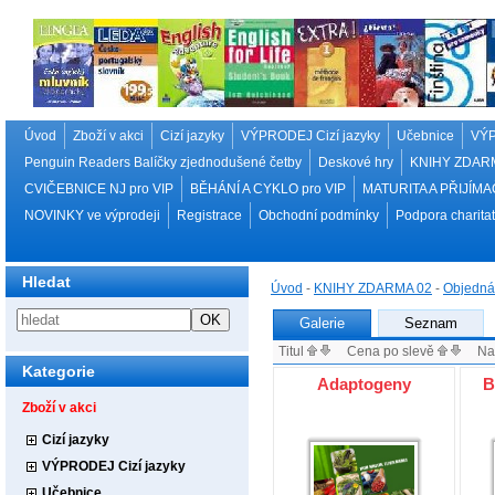
Úvod
Zboží v akci
Cizí jazyky
VÝPRODEJ Cizí jazyky
Učebnice
VÝP
Penguin Readers Balíčky zjednodušené četby
Deskové hry
KNIHY ZDAR
CVIČEBNICE NJ pro VIP
BĚHÁNÍ A CYKLO pro VIP
MATURITA A PŘIJÍMA
NOVINKY ve výprodeji
Registrace
Obchodní podmínky
Podpora charitat
Hledat
Úvod
-
KNIHY ZDARMA 02
-
Objedná
Galerie
Seznam
Titul
Cena po slevě
Nakl
Kategorie
Adaptogeny
B
Zboží v akci
Cizí jazyky
VÝPRODEJ Cizí jazyky
Učebnice