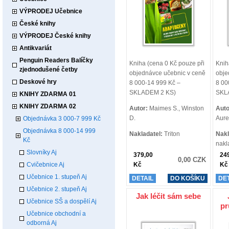
VÝPRODEJ Učebnice
České knihy
VÝPRODEJ České knihy
Antikvariát
Penguin Readers Balíčky
Kniha (cena 0 Kč pouze při
Knih
zjednodušené četby
objednávce učebnic v ceně
obje
Deskové hry
8 000-14 999 Kč –
8 00
SKLADEM 2 KS)
SKL
KNIHY ZDARMA 01
KNIHY ZDARMA 02
Autor:
Maimes S., Winston
Auto
D.
Aure
Objednávka 3 000-7 999 Kč
Objednávka 8 000-14 999
Nakladatel:
Triton
Nakl
Kč
nakl
Slovníky Aj
379,00
24
0,00 CZK
Cvičebnice Aj
Kč
Kč
Učebnice 1. stupeň Aj
DETAIL
DO KOŠÍKU
DE
Učebnice 2. stupeň Aj
Jak léčit sám sebe
Učebnice SŠ a dospělí Aj
pr
Učebnice obchodní a
odborná Aj