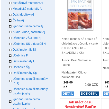
Zkouškové materiály Aj
Metodické materiály Aj
Další doplňky Aj
Četba Aj
Zjednodušená četba Aj
Audio, video, software Aj
Učebnice ZŠ a jiné Nj
Kniha (cena 0 Kč pouze při
Knih
objednávce učebnic v ceně
obje
Učebnice SŠ a dospělí Nj
8 000-14 999 Kč –
8 00
Další materiály Nj
SKLADEM 1 KS)
SKL
Učebnice Fj
Autor:
Keet Michael a
Auto
Další materiály Fj
Louse
Učebnice Špj
Nakl
Nakladatel:
Ottovo
Další materiály Špj
nakladatelství
Učebnice a další materiály
249,00
26
Rj, Itj
0,00 CZK
Kč
Kč
Učebnice a další materiály
ostatní jazyky
DETAIL
DO KOŠÍKU
DE
Zjednodušená četba
Jak utéct času
ostatní jazyky
Nestárněte! Buďte