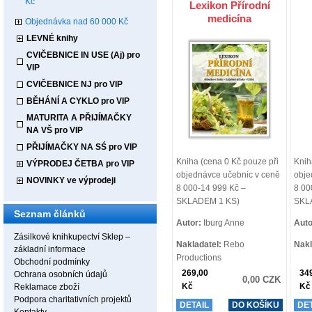
Kč
Lexikon Přírodní
medicína
Objednávka nad 60 000 Kč
LEVNÉ knihy
CVIČEBNICE IN USE (Aj) pro
VIP
CVIČEBNICE NJ pro VIP
BĚHÁNÍ A CYKLO pro VIP
MATURITA A PŘIJÍMAČKY
NA VŠ pro VIP
PŘIJÍMAČKY NA SŚ pro VIP
Kniha (cena 0 Kč pouze při
Knih
VÝPRODEJ ČETBA pro VIP
objednávce učebnic v ceně
obje
NOVINKY ve výprodeji
8 000-14 999 Kč –
8 00
SKLADEM 1 KS)
SKL
Seznam článků
Autor:
Iburg Anne
Auto
Zásilkové knihkupectví Sklep –
Nakladatel:
Rebo
Nakl
základní informace
Productions
Obchodní podmínky
269,00
34
Ochrana osobních údajů
0,00 CZK
Kč
Kč
Reklamace zboží
Podpora charitativních projektů
DETAIL
DO KOŠÍKU
DE